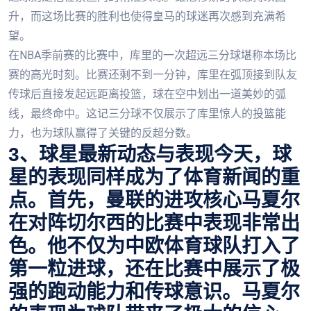
升，而这场比赛的胜利也使得皇马的球迷再次感到充满希
望。
在NBA季前赛的比赛中，库里的一次超远三分球堪称本场比
赛的高光时刻。比赛还剩不到一分钟，库里在弧顶接到队友
传球后直接发起远距离投篮，球在空中划出一道美妙的弧
线，最终命中。这记三分球不仅展示了库里惊人的投篮能
力，也为球队赢得了关键的反超分数。
3、球星最新动态与表现今天，球
星的表现同样成为了体育新闻的重
点。首先，曼联的进攻核心马夏尔
在对阵切尔西的比赛中表现非常出
色。他不仅为
中欧体育
球队打入了
第一粒进球，还在比赛中展示了极
强的跑动能力和传球意识。马夏尔