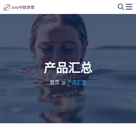
产品汇总
首页
产品汇总