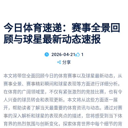
今日体育速递：赛事全景回
顾与球星最新动态速报
2026-04-21
1
分享
本文将带您全面回顾今日的体育赛事以及球星最新动态，从
赛事全景、赛事精彩瞬间和球星表现等方面进行详细分析。
在体育的广阔领域里，不仅有紧张激烈的竞技比赛，也有令
人兴奋的球员转会和表现更新。本文将从这些方面逐一展
开，帮助读者了解当天最重要的体育资讯与动态。通过对赛
事的深入解析和球星的表现亮点的描述，您将感受到当下体
育界的热烈氛围与创新变化，探索体育世界中每个细节的背