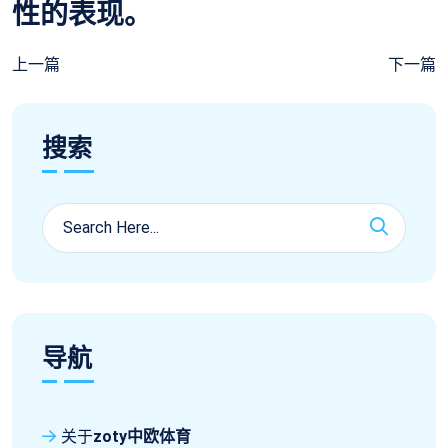
性的表现。
上一篇
下一篇
搜索
导航
关于
zoty中欧体育