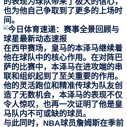
的表现为球队带来了极大的信心，
也为他自己争取到了更多的上场时
间。
在西甲赛场，皇马的本泽马继续着
他在球队中的核心作用。在对阵巴
萨的比赛中，本泽马在进攻端的串
联和组织起到了至关重要的作用。
他的灵活跑位和精准传球为队友创
造了无数机会，本泽马的表现不仅
令人惊叹，也再一次证明了他是皇
马队内不可或缺的球员。
与此同时，NBA球员詹姆斯在季前