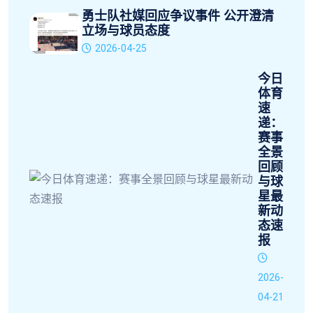
勇士队社媒回应争议事件 公开澄清
立场与球员态度
2026-04-25
今日
体育
速
递：
赛事
全景
回顾
与球
星最
新动
态速
报
2026-
04-21