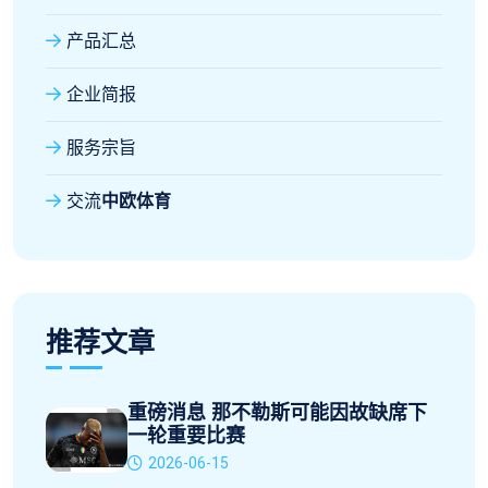
产品汇总
企业简报
服务宗旨
交流
中欧体育
推荐文章
重磅消息 那不勒斯可能因故缺席下
一轮重要比赛
2026-06-15