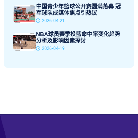
中国青少年篮球公开赛圆满落幕 冠
军球队成媒体焦点引热议
2026-04-21
NBA球员赛季投篮命中率变化趋势
分析及影响因素探讨
2026-04-19