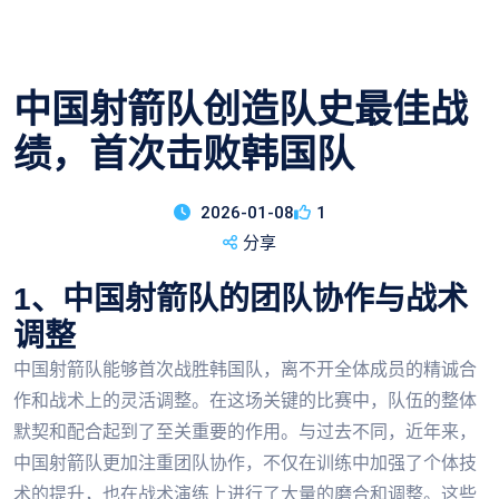
中国射箭队创造队史最佳战
绩，首次击败韩国队
2026-01-08
1
分享
1、中国射箭队的团队协作与战术
调整
中国射箭队能够首次战胜韩国队，离不开全体成员的精诚合
作和战术上的灵活调整。在这场关键的比赛中，队伍的整体
默契和配合起到了至关重要的作用。与过去不同，近年来，
中国射箭队更加注重团队协作，不仅在训练中加强了个体技
术的提升，也在战术演练上进行了大量的磨合和调整。这些