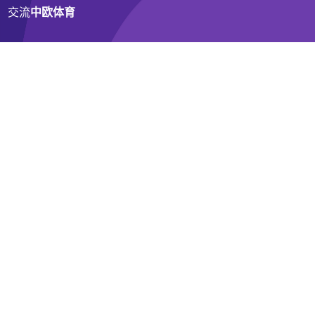
交流
中欧体育
找到我们
地址
江西省九江市共青城市私募基金园区410-80
电话
+14525848293
邮箱
farfetched@mac.com