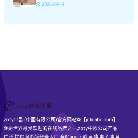
2026-04-19
zoty中欧·(中国有限公司)官方网站⚽️【jolieabc.com】
⚽️是世界最受欢迎的在线品牌之一,zoty中欧公司产品
广泛,提供网页版登录入口,全站app下载,竞猜,电子,电竞,