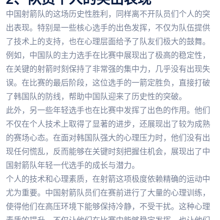
中国射箭队的这场历史性胜利，同样离不开队员们个人的突
出表现。特别是一些核心选手的出色发挥，不仅为队伍提供
了技术上的支持，也在心理层面给予了队友们极大的鼓舞。
例如，中国队的主力选手在比赛中展现出了极高的稳定性，
在关键的射箭时刻保持了非常强的集中力，几乎没有出现失
误。在比赛的最后阶段，这位选手的一箭定胜负，直接打破
了韩国队的防线，帮助中国队迎来了历史性的突破。
此外，另一些年轻选手也在比赛中发挥了出色的作用。他们
不仅在个人技术上取得了显著的进步，还展现出了较为成熟
的赛场心态。在面对韩国队强大的心理压力时，他们没有出
现任何慌乱，反而能够在关键时刻把握住机会，展现出了中
国射箭队年轻一代选手的成长与潜力。
个人的技术和心理素质，在射箭这项极度依赖精确的运动中
尤为重要。中国射箭队员们在赛前进行了大量的心理训练，
使得他们在高压环境下能够保持冷静，不受干扰。这种心理