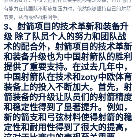
素质的提升，不仅让他们在比赛中能够稳定发挥，也让他们
有能力在韩国队不断施加压力时，依然能够坚持自己的射箭
节奏，从而最终战胜对手。
3、射箭项目的技术革新和装备升
级 除了队员个人的努力和团队战
术的配合外，射箭项目的技术革新
和装备升级也为中国射箭队的胜利
提供了重要支持。在过去几年中，
中国射箭队在技术和
zoty中欧体育
装备上的投入不断加大。首先，射
箭装备的升级让队员们的射箭精度
和稳定性得到了显著提升。例如，
新的箭支和弓弦材料使得射箭的稳
定性和耐用性得到了很大的提高，