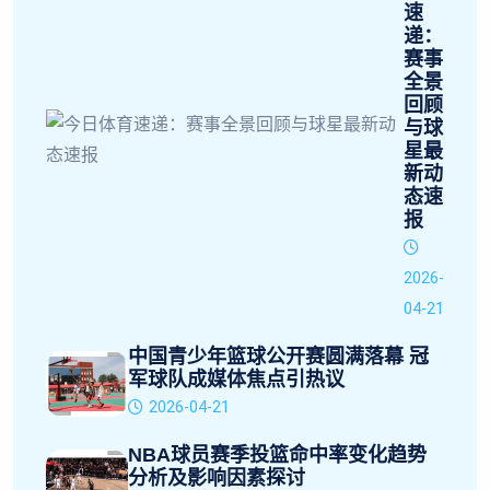
速
递：
赛事
全景
回顾
与球
星最
新动
态速
报
2026-
04-21
中国青少年篮球公开赛圆满落幕 冠
军球队成媒体焦点引热议
2026-04-21
NBA球员赛季投篮命中率变化趋势
分析及影响因素探讨