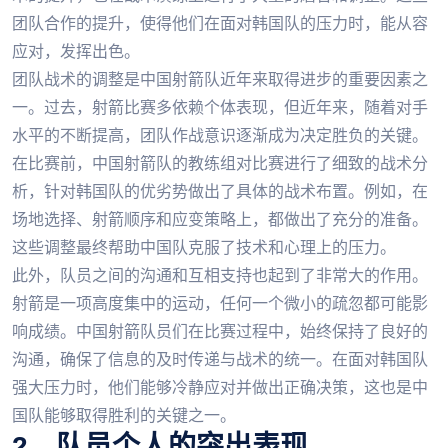
团队合作的提升，使得他们在面对韩国队的压力时，能从容
应对，发挥出色。
团队战术的调整是中国射箭队近年来取得进步的重要因素之
一。过去，射箭比赛多依赖个体表现，但近年来，随着对手
水平的不断提高，团队作战意识逐渐成为决定胜负的关键。
在比赛前，中国射箭队的教练组对比赛进行了细致的战术分
析，针对韩国队的优劣势做出了具体的战术布置。例如，在
场地选择、射箭顺序和应变策略上，都做出了充分的准备。
这些调整最终帮助中国队克服了技术和心理上的压力。
此外，队员之间的沟通和互相支持也起到了非常大的作用。
射箭是一项高度集中的运动，任何一个微小的疏忽都可能影
响成绩。中国射箭队员们在比赛过程中，始终保持了良好的
沟通，确保了信息的及时传递与战术的统一。在面对韩国队
强大压力时，他们能够冷静应对并做出正确决策，这也是中
国队能够取得胜利的关键之一。
2、队员个人的突出表现